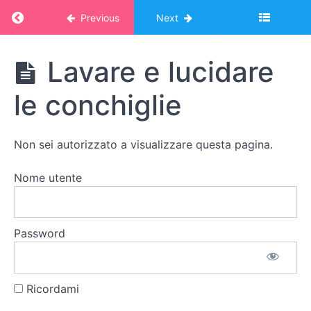
Return to course: Corso Montessori – album o
Previous
Next
Spazzolare
Corso
Lavare e lucidare
Spazzare
Montessori
- album
le conchiglie
online:
Lucidare
VITA
PRATICA
Lavare
Non sei autorizzato a visualizzare questa pagina.
Nome utente
Lavare
un
pennello
Password
Lavare
un
sasso
Ricordami
Lavare e