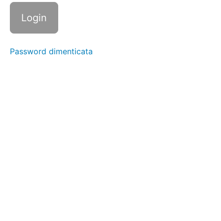
abiti a una
gruccia
Indossare
scarpe e
stivali da
Password dimenticata
pioggia
Indossare
i
pantaloni
Telaio
delle
allacciature:
chiusure a
strappo
Telaio
delle
allacciature:
bottoni
automatici
Telaio