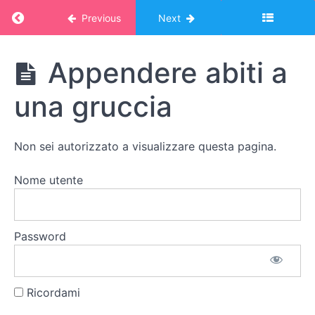
Return to course: Corso Montessori – album o
Previous
Next
Abbigliamento
Corso
Appendere abiti a
Vestirsi
Montessori
e
- album
una gruccia
spogliarsi
online:
VITA
PRATICA
Indossare
Non sei autorizzato a visualizzare questa pagina.
il
cappotto
Nome utente
Togliersi
il
cappotto
Password
Appendere
il cappotto
Ricordami
Appendere