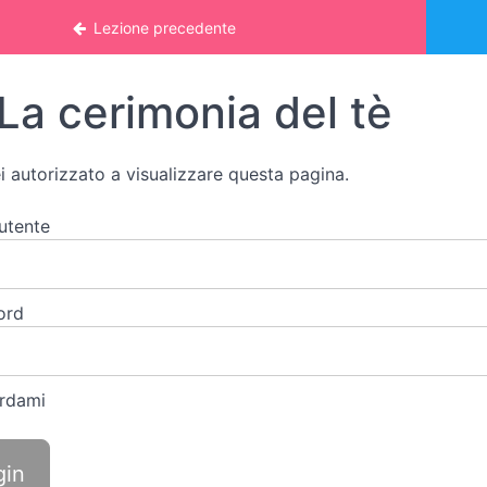
nline: VITA PRATICA
Lezione precedente
La cerimonia del tè
i autorizzato a visualizzare questa pagina.
utente
ord
rdami