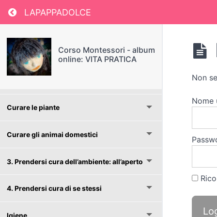
Return to course: Corso Montessori – album o
LAPAPPADOLCE
Spazzare
Corso Montessori - album
Lucidare
online: VITA PRATICA
Non se
Lavare
Nome 
Curare le piante
Curare gli animai domestici
Passw
3. Prendersi cura dell’ambiente: all’aperto
Rico
4. Prendersi cura di se stessi
Igiene