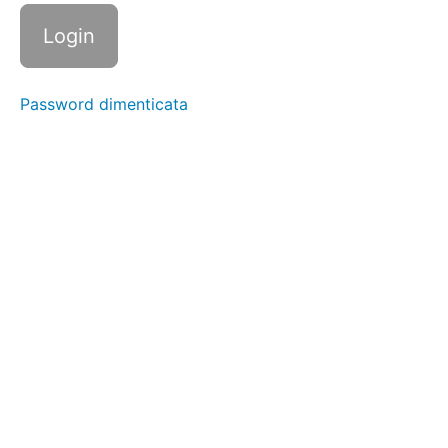
senza
utensili
Sbucciare
un
mandarino
Password dimenticata
Sbucciare
una
banana
Sbucciare
le uova
sode
Sbucciare
le
arachidi
Sbucciare
col
pelapatate