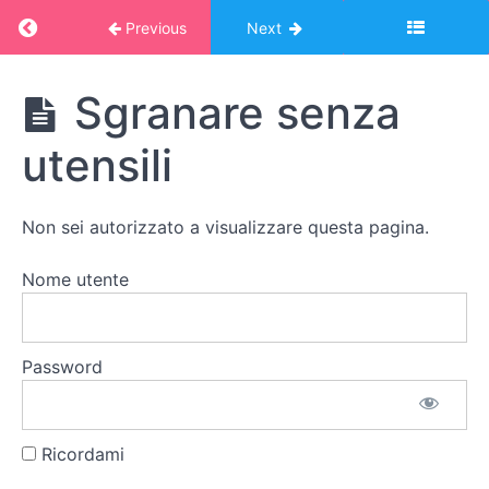
Battere
Return to course: Corso Montessori – album o
Previous
Next
Avvitare
Corso
Sgranare senza
Montessori
Accendere
- album
utensili
online:
e
VITA
spegnere
PRATICA
Non sei autorizzato a visualizzare questa pagina.
Tagliare
Nome utente
Affettare
Sgranare
Password
e
sbucciare
Ricordami
Sgranare