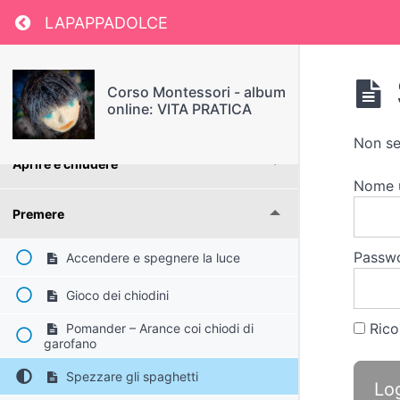
Usare le pinze
Return to course: Corso Montessori – album o
LAPAPPADOLCE
Tendere e tirare
Corso Montessori - album
online: VITA PRATICA
Piegare
Non se
Aprire e chiudere
Nome 
Premere
Passw
Accendere e spegnere la luce
Gioco dei chiodini
Rico
Pomander – Arance coi chiodi di
garofano
Spezzare gli spaghetti