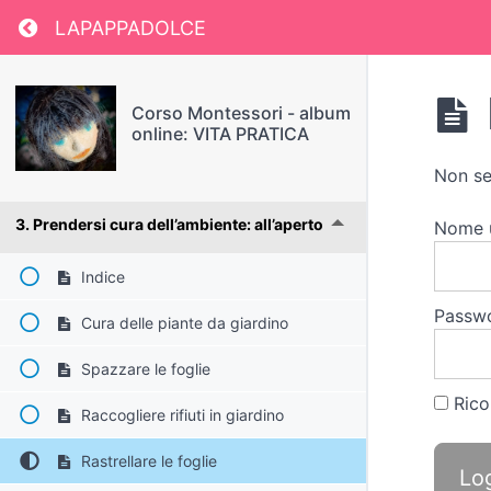
Return to course: Corso Montessori – album o
LAPAPPADOLCE
Lavare
Curare le piante
Corso Montessori - album
online: VITA PRATICA
Curare gli animai domestici
Non se
3. Prendersi cura dell’ambiente: all’aperto
Nome 
Indice
Passw
Cura delle piante da giardino
Spazzare le foglie
Rico
Raccogliere rifiuti in giardino
Rastrellare le foglie