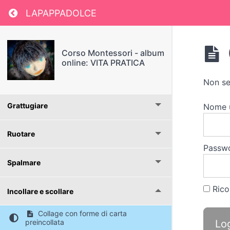
Return to course: Corso Montessori – album o
LAPAPPADOLCE
Tagliare
Affettare
Corso Montessori - album
online: VITA PRATICA
Sgranare e sbucciare
Non se
Grattugiare
Nome 
Ruotare
Passw
Spalmare
Rico
Incollare e scollare
Collage con forme di carta
preincollata