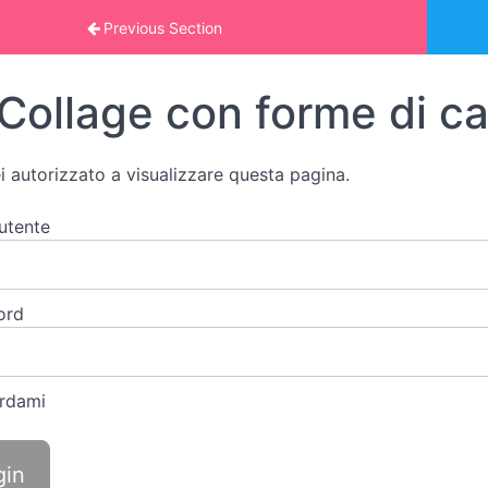
nline: VITA PRATICA
Previous Section
Collage con forme di ca
i autorizzato a visualizzare questa pagina.
utente
ord
rdami