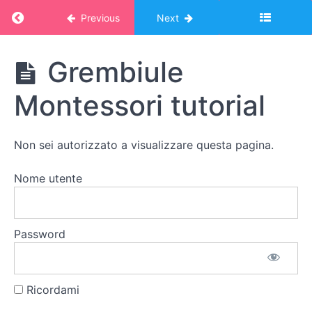
spogliarsi
Return to course: Corso Montessori – album o
Previous
Next
5
Prendersi
Corso
Grembiule
cura
Montessori
degli
- album
Montessori tutorial
online:
altri
VITA
PRATICA
6
Non sei autorizzato a visualizzare questa pagina.
Grazia
e
Nome utente
cortesia
Do
Password
it
yourself
Ricordami
Guanto
di