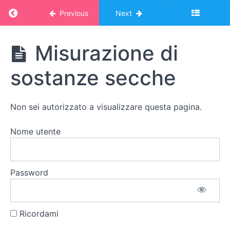
Tagliare
Return to course: Corso Montessori – album o
Previous
Next
Affettare
Corso
Misurazione di
Montessori
Sgranare
- album
sostanze secche
e
online:
sbucciare
VITA
PRATICA
Non sei autorizzato a visualizzare questa pagina.
Grattugiare
Nome utente
Ruotare
Spalmare
Password
Spalmare
Ricordami
Misurazione