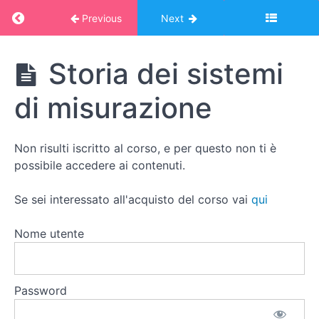
Return to course: Corso Montessori – album
Previous
Next
Radice
quadrata
Corso
Storia dei sistemi
Montessori -
Radice
album online:
cubica
di misurazione
MATEMATICA
2
Somme
Non risulti iscritto al corso, e per questo non ti è
di
possibile accedere ai contenuti.
progressioni
aritmetiche
Se sei interessato all'acquisto del corso vai
qui
I
Nome utente
sistemi
di
misurazione
Password
Storia
dei sistemi