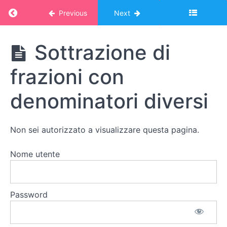
Le
Return to course: Corso Montessori – album
Previous
Next
potenze
Le
Corso
Sottrazione di
Montessori -
frazioni
album online:
frazioni con
MATEMATICA
Il
2
lavoro
denominatori diversi
con le
frazioni
L’uomo
Non sei autorizzato a visualizzare questa pagina.
molto
assetato
Nome utente
Addizione di
frazioni con
diversi
Password
denominatori
Sottrazione