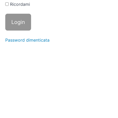
di frazioni
Ricordami
con
denominatori
diversi
Moltiplicazione
di frazioni con
denominatore
Password dimenticata
diverso
Divisione
di
numeri
interi per
frazioni
Divisione
tra
frazioni
I
numeri
decimali