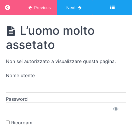
gioco
Return to course: Corso Montessori – album
Previous
Next
della
banca
Corso
L’uomo molto
Montessori -
Il
album online:
assetato
decanomio
MATEMATICA
2
Le
Non sei autorizzato a visualizzare questa pagina.
potenze
Nome utente
Le
frazioni
Il
Password
lavoro
con le
frazioni
Ricordami
L’uomo