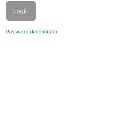
molto
assetato
Addizione di
frazioni con
diversi
Password dimenticata
denominatori
Sottrazione
di frazioni
con
denominatori
diversi
Moltiplicazione
di frazioni con
denominatore
diverso
Divisione
di
numeri
interi per