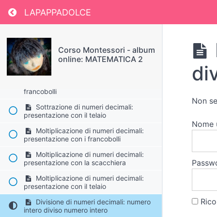
Addizione di numeri decimali:
Return to course: Corso Montessori – album
LAPAPPADOLCE
presentazione sul telaio
Addizione di numeri decimali:
presentazione con i francobolli
Corso Montessori - album
Sottrazione di numeri decimali:
online: MATEMATICA 2
presentazione con i francobolli
di
Approfondimento sulla sottrazione di
numeri decimali: presentazione con i
francobolli
Non se
Sottrazione di numeri decimali:
presentazione con il telaio
Nome 
Moltiplicazione di numeri decimali:
presentazione con i francobolli
Moltiplicazione di numeri decimali:
Passw
presentazione con la scacchiera
Moltiplicazione di numeri decimali:
presentazione con il telaio
Rico
Divisione di numeri decimali: numero
intero diviso numero intero