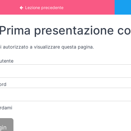
 online: MATEMATICA 2
Lezione precedente
Prima presentazione con
i autorizzato a visualizzare questa pagina.
utente
ord
rdami