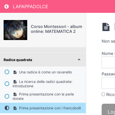
Il telaio delle equazioni
Return to course: Corso Montessori – album
LAPAPPADOLCE
Quadrato e cubo
Corso Montessori - album
online: MATEMATICA 2
Cubo del binomio
Non se
Cubo del trinomio
Nome 
Radice quadrata
Una radice è come un ravanello
Passw
La ricerca delle radici quadrate:
introduzione
Rico
Prima presentazione con le perle
dorate
Prima presentazione con i francobolli