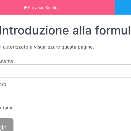
 online: MATEMATICA 2
Previous Section
Introduzione alla formul
i autorizzato a visualizzare questa pagina.
utente
ord
rdami