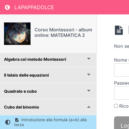
Return to course: Corso Montessori – album
LAPAPPADOLCE
Operazioni con i numeri decimali
La scacchiera
Corso Montessori - album
online: MATEMATICA 2
La scacchiera dei numeri decimali
Non se
Algebra col metodo Montessori
Nome 
Il telaio delle equazioni
Passw
Quadrato e cubo
Rico
Cubo del binomio
Introduzione alla formula (a+b) alla
terza