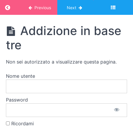
progressioni
Return to course: Corso Montessori – album
aritmetiche
Previous
Next
I
Corso
Addizione in base
sistemi
Montessori -
di
album online:
tre
MATEMATICA
misurazione
2
L'euro
Non sei autorizzato a visualizzare questa pagina.
I
Nome utente
sistemi
numerici
non
Password
decimali
Sistemi
Ricordami
numerici
non