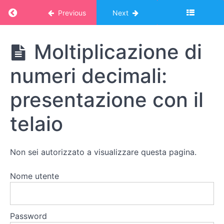
Return to course: Corso Montessori – album
Previous
Next
Sottrazione di
numeri
decimali:
Corso
Moltiplicazione di
presentazione
Montessori -
con il telaio
album online:
numeri decimali:
MATEMATICA
2
Moltiplicazione
di numeri
presentazione con il
decimali:
presentazione
telaio
con i
francobolli
Moltiplicazione
Non sei autorizzato a visualizzare questa pagina.
di numeri
decimali:
presentazione
Nome utente
con la
scacchiera
Password
Moltiplicazione