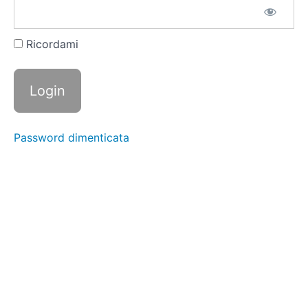
di numeri
decimali:
presentazione
con il telaio
Ricordami
Divisione
di
numeri
decimali:
numero
intero
Password dimenticata
diviso
numero
intero
Divisione
di
numeri
decimali:
numero
decimale
diviso
numero
intero