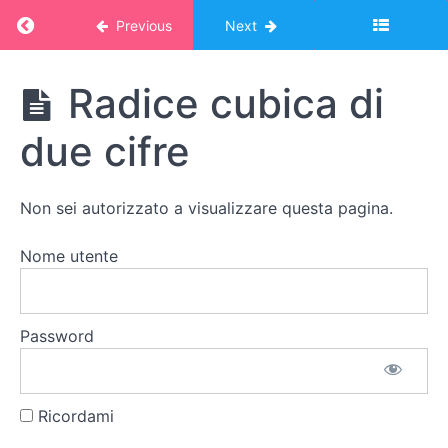
Cubo
Return to course: Corso Montessori – album
Previous
Next
del
binomio
Corso
Radice cubica di
Montessori -
Cubo
album online:
del
due cifre
MATEMATICA
trinomio
2
Non sei autorizzato a visualizzare questa pagina.
Radice
quadrata
Nome utente
Radice
cubica
Password
La
radice
cubica
Ricordami
Radice