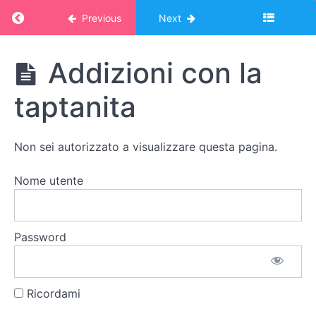
nelle
Return to course: Corso Montessori – album
quattro
Previous
Next
operazioni:
giochi
Corso
ed
Addizioni con la
Montessori -
etnomatematica
album online:
taptanita
MATEMATICA
I
2
quattro
strani
fratelli
Non sei autorizzato a visualizzare questa pagina.
La
ruota
Nome utente
della
medicina
Password
Mankala
La
taptanita
Ricordami
Addizioni