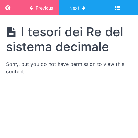
- I nostri
numeri
Return to course: Corso Montessori – album
Previous
Next
Storie
Corso
di
I tesori dei Re del
numeri
Montessori -
album online:
La
sistema decimale
MATEMATICA
numerazione
2
nel tempo
Sorry, but you do not have permission to view this
Bimba
content.
Alba
Storia
della
disciplina
Storia
dell'uccello
cardinale
I
tesori