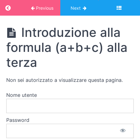
Il
Return to course: Corso Montessori – album
Previous
Next
telaio
delle
equazioni
Corso
Introduzione alla
Montessori -
album online:
Quadrato
formula (a+b+c) alla
MATEMATICA
e
2
cubo
terza
Cubo
del
Non sei autorizzato a visualizzare questa pagina.
binomio
Nome utente
Cubo
del
trinomio
Password
Introduzione