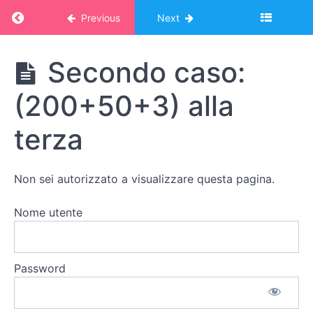
telaio
Return to course: Corso Montessori – album
Previous
Next
delle
equazioni
Corso
Secondo caso:
Montessori -
Quadrato
album online:
e
(200+50+3) alla
MATEMATICA
cubo
2
terza
Quadrato e
cubo come
introduzione
Non sei autorizzato a visualizzare questa pagina.
all'algebra
Nome utente
Primo
caso:
(30+4)
alla
Password
seconda
Secondo