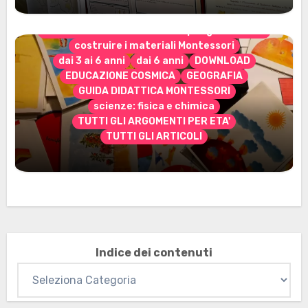
CONTENUTO ESCLUSIVO solo per gli abbonati
costruire i materiali Montessori
dai 3 ai 6 anni
dai 6 anni
DOWNLOAD
EDUCAZIONE COSMICA
GEOGRAFIA
GUIDA DIDATTICA MONTESSORI
scienze: fisica e chimica
TUTTI GLI ARGOMENTI PER ETA'
TUTTI GLI ARTICOLI
Marzo 2026: nuovi materiali stampabili
per gli abbonati
Indice dei contenuti