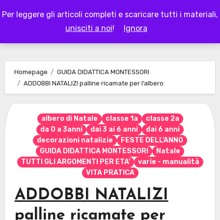
Skip
Per leggere gli articoli completi e scaricare tutti i materiali,
to
LAPAPPADOLCE
unisciti a noi
!
Ignora
content
Homepage
GUIDA DIDATTICA MONTESSORI
ADDOBBI NATALIZI palline ricamate per l’albero
albero di Natale
classe 1a
classe 2a
da 0 a 3anni
dai 3 ai 6 anni
dai 6 anni
decorazioni natalizie
FESTE DELL'ANNO
GUIDA DIDATTICA MONTESSORI
Natale
TUTTI GLI ARGOMENTI PER ETA'
varie - manualità
VITA PRATICA
ADDOBBI NATALIZI
palline ricamate per