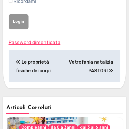
Ricordami
Password dimenticata
Navigazione
Le proprietà
Vetrofania natalizia
articoli
fisiche dei corpi
PASTORI
Articoli Correlati
Compleanni
da 0 a 3anni
dai 3 ai 6 anni