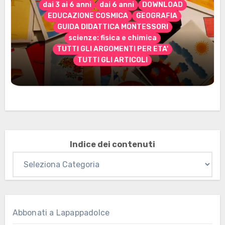
dai 3 ai 6 anni
dai 6 anni
DOWNLOAD
EDUCAZIONE COSMICA
GEOGRAFIA
GUIDA DIDATTICA MONTESSORI
scienze: fisica e chimica
TUTTI GLI ARGOMENTI PER ETA'
TUTTI GLI ARTICOLI
Marzo 2026: nuovi materiali stampabili
per gli abbonati
Indice dei contenuti
Abbonati a Lapappadolce