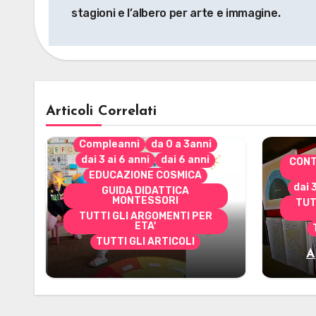
articoli
stagioni e l’albero per arte e immagine.
Articoli Correlati
Compleanni
da 0 a 3anni
dai 3 ai 6 anni
dai 6 anni
CONT
EDUCAZIONE COSMICA
dai 
GUIDA DIDATTICA
MONTESSORI
TUT
TUTTI GLI ARGOMENTI PER
ETA'
TUTTI GLI ARTICOLI
A
Alcuni materiali per
mate
accompagnare la
Cerimonia del Sole
Montessori