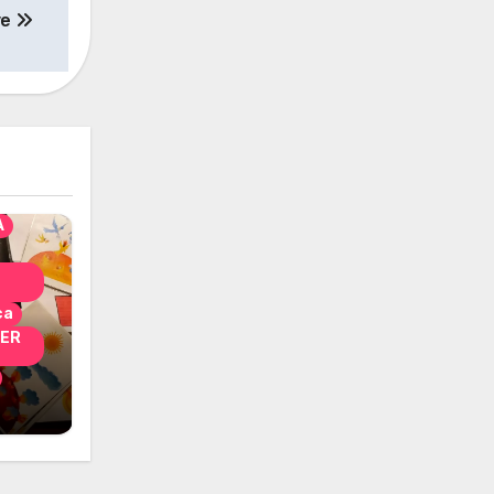
ve
solo
nni
A
ca
PER
i
 per