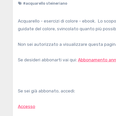
#acquarello steineriano
Acquarello - esercizi di colore - ebook. Lo scopo di questi esercizi è quello di far provare ai bambini esperienze
guidate del colore, svincolato quanto più possibi
Non sei autorizzato a visualizzare questa pagina
Se desideri abbonarti vai qui:
Abbonamento ann
Se sei già abbonato, accedi:
Accesso