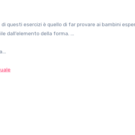
le dall'elemento della forma. ...
...
uale