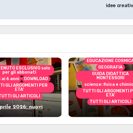
idee creati
CONTENUTO ESCLUSIVO 
per gli abbonati
costruire i materiali
Montessori
dai 3 ai 6 anni
dai 6 a
DOWNLOAD
EDUCAZIONE COSMIC
GEOGRAFIA
ENUTO ESCLUSIVO solo
per gli abbonati
GUIDA DIDATTICA
MONTESSORI
3 ai 6 anni
DOWNLOAD
scienze: fisica e chimi
TI GLI ARGOMENTI PER
ETA'
TUTTI GLI ARGOMENTI 
ETA'
TUTTI GLI ARTICOLI
TUTTI GLI ARTICOLI
prile 2026: nuovi
Marzo 2026: nuov
riali stampabili per
materiali stampabili
gli abbonati
gli abbonati