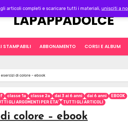
gli articoli completi e scaricare tutti i materiali,
unisciti a no
LAPAPPADOLCE
I STAMPABILI
ABBONAMENTO
CORSI E ALBUM
 esercizi di colore – ebook
rf
classe 1a
classe 2a
dai 3 ai 6 anni
dai 6 anni
EBOOK
TTI GLI ARGOMENTI PER ETA'
TUTTI GLI ARTICOLI
 di colore – ebook