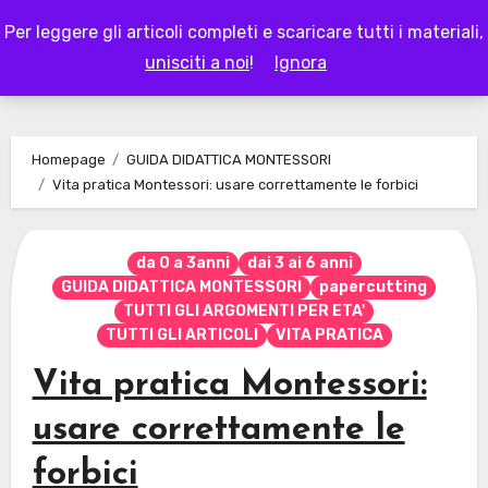
Skip
Per leggere gli articoli completi e scaricare tutti i materiali,
to
LAPAPPADOLCE
unisciti a noi
!
Ignora
content
Homepage
GUIDA DIDATTICA MONTESSORI
Vita pratica Montessori: usare correttamente le forbici
da 0 a 3anni
dai 3 ai 6 anni
GUIDA DIDATTICA MONTESSORI
papercutting
TUTTI GLI ARGOMENTI PER ETA'
TUTTI GLI ARTICOLI
VITA PRATICA
Vita pratica Montessori:
usare correttamente le
forbici