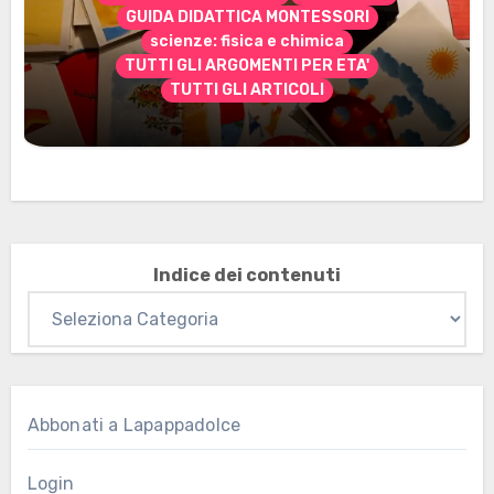
GUIDA DIDATTICA MONTESSORI
scienze: fisica e chimica
TUTTI GLI ARGOMENTI PER ETA'
TUTTI GLI ARTICOLI
Marzo 2026: nuovi materiali stampabili
per gli abbonati
Indice dei contenuti
Abbonati a Lapappadolce
Login