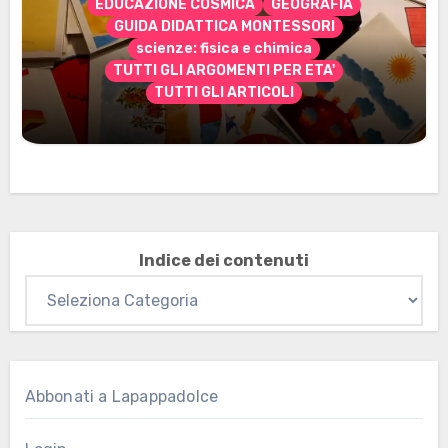
EDUCAZIONE COSMICA
GEOGRAFIA
GUIDA DIDATTICA MONTESSORI
scienze: fisica e chimica
TUTTI GLI ARGOMENTI PER ETA'
TUTTI GLI ARTICOLI
Marzo 2026: nuovi materiali stampabili
per gli abbonati
Indice dei contenuti
Abbonati a Lapappadolce