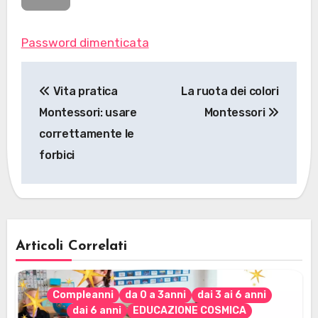
Password dimenticata
Navigazione
Vita pratica
La ruota dei colori
articoli
Montessori: usare
Montessori
correttamente le
forbici
Articoli Correlati
Compleanni
da 0 a 3anni
dai 3 ai 6 anni
dai 6 anni
EDUCAZIONE COSMICA