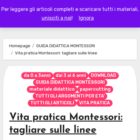
Skip
Per leggere gli articoli completi e scaricare tutti i materiali,
to
LAPAPPADOLCE
unisciti a noi
!
Ignora
content
Homepage
GUIDA DIDATTICA MONTESSORI
Vita pratica Montessori: tagliare sulle linee
da 0 a 3anni
dai 3 ai 6 anni
DOWNLOAD
GUIDA DIDATTICA MONTESSORI
materiale didattico
papercutting
TUTTI GLI ARGOMENTI PER ETA'
TUTTI GLI ARTICOLI
VITA PRATICA
Vita pratica Montessori:
tagliare sulle linee