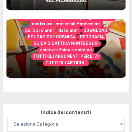
CONTENUTO ESCLUSIVO solo per gli abbonati
costruire i materiali Montessori
dai 3 ai 6 anni
dai 6 anni
DOWNLOAD
EDUCAZIONE COSMICA
GEOGRAFIA
GUIDA DIDATTICA MONTESSORI
scienze: fisica e chimica
TUTTI GLI ARGOMENTI PER ETA'
TUTTI GLI ARTICOLI
Marzo 2026: nuovi materiali stampabili
per gli abbonati
Indice dei contenuti