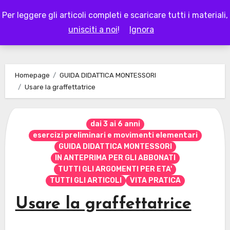
Skip
Per leggere gli articoli completi e scaricare tutti i materiali,
to
LAPAPPADOLCE
unisciti a noi
!
Ignora
content
Homepage
GUIDA DIDATTICA MONTESSORI
Usare la graffettatrice
dai 3 ai 6 anni
esercizi preliminari e movimenti elementari
GUIDA DIDATTICA MONTESSORI
IN ANTEPRIMA PER GLI ABBONATI
TUTTI GLI ARGOMENTI PER ETA'
TUTTI GLI ARTICOLI
VITA PRATICA
Usare la graffettatrice