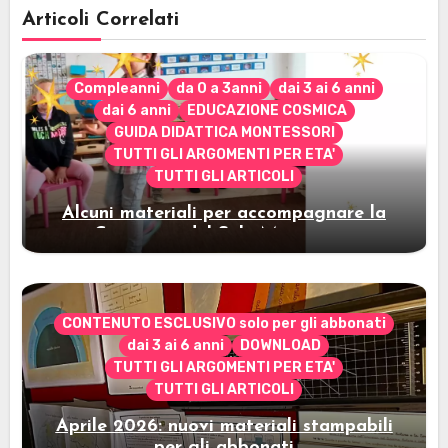
Articoli Correlati
Compleanni
da 0 a 3anni
dai 3 ai 6 anni
dai 6 anni
EDUCAZIONE COSMICA
GUIDA DIDATTICA MONTESSORI
TUTTI GLI ARGOMENTI PER ETA'
TUTTI GLI ARTICOLI
Alcuni materiali per accompagnare la
Cerimonia del Sole Montessori
CONTENUTO ESCLUSIVO solo per gli abbonati
dai 3 ai 6 anni
DOWNLOAD
TUTTI GLI ARGOMENTI PER ETA'
TUTTI GLI ARTICOLI
Aprile 2026: nuovi materiali stampabili
per gli abbonati