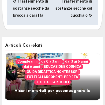
Trasferimento di
Trasferimento di
articoli
sostanze secche da
sostanze secche col
brocca a caraffa
cucchiaio
Articoli Correlati
Compleanni
da 0 a 3anni
dai 3 ai 6 anni
dai 6 anni
EDUCAZIONE COSMICA
GUIDA DIDATTICA MONTESSORI
TUTTI GLI ARGOMENTI PER ETA'
TUTTI GLI ARTICOLI
Alcuni materiali per accompagnare la
Cerimonia del Sole Montessori