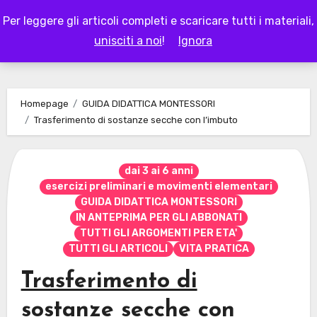
Skip
Per leggere gli articoli completi e scaricare tutti i materiali,
to
LAPAPPADOLCE
unisciti a noi
!
Ignora
content
Homepage
GUIDA DIDATTICA MONTESSORI
Trasferimento di sostanze secche con l’imbuto
dai 3 ai 6 anni
esercizi preliminari e movimenti elementari
GUIDA DIDATTICA MONTESSORI
IN ANTEPRIMA PER GLI ABBONATI
TUTTI GLI ARGOMENTI PER ETA'
TUTTI GLI ARTICOLI
VITA PRATICA
Trasferimento di
sostanze secche con