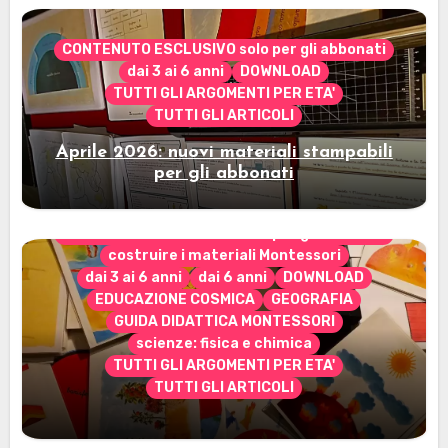
CONTENUTO ESCLUSIVO solo per gli abbonati
dai 3 ai 6 anni
DOWNLOAD
TUTTI GLI ARGOMENTI PER ETA'
TUTTI GLI ARTICOLI
Aprile 2026: nuovi materiali stampabili
per gli abbonati
CONTENUTO ESCLUSIVO solo per gli abbonati
costruire i materiali Montessori
dai 3 ai 6 anni
dai 6 anni
DOWNLOAD
EDUCAZIONE COSMICA
GEOGRAFIA
GUIDA DIDATTICA MONTESSORI
scienze: fisica e chimica
TUTTI GLI ARGOMENTI PER ETA'
TUTTI GLI ARTICOLI
Marzo 2026: nuovi materiali stampabili
per gli abbonati