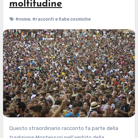
moltitudine
#nome
,
#racconti e fiabe cosmiche
Questo straordinario racconto fa parte della
tradizione Montessori nell'ambito della