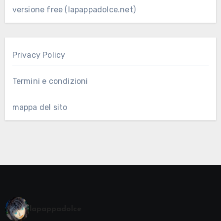
versione free (lapappadolce.net)
Privacy Policy
Termini e condizioni
mappa del sito
lapappadolce