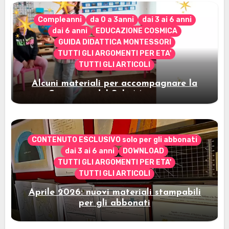
Compleanni
da 0 a 3anni
dai 3 ai 6 anni
dai 6 anni
EDUCAZIONE COSMICA
GUIDA DIDATTICA MONTESSORI
TUTTI GLI ARGOMENTI PER ETA'
TUTTI GLI ARTICOLI
Alcuni materiali per accompagnare la
Cerimonia del Sole Montessori
CONTENUTO ESCLUSIVO solo per gli abbonati
dai 3 ai 6 anni
DOWNLOAD
TUTTI GLI ARGOMENTI PER ETA'
TUTTI GLI ARTICOLI
Aprile 2026: nuovi materiali stampabili
per gli abbonati