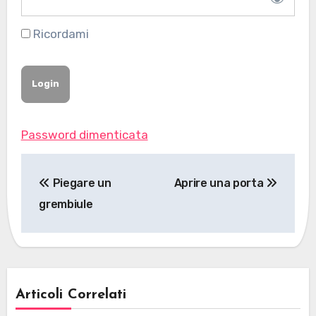
Ricordami
Password dimenticata
Navigazione
Piegare un
Aprire una porta
articoli
grembiule
Articoli Correlati