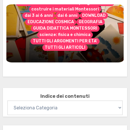
CONTENUTO ESCLUSIVO solo per gli abbonati
costruire i materiali Montessori
dai 3 ai 6 anni
dai 6 anni
DOWNLOAD
EDUCAZIONE COSMICA
GEOGRAFIA
GUIDA DIDATTICA MONTESSORI
scienze: fisica e chimica
TUTTI GLI ARGOMENTI PER ETA'
TUTTI GLI ARTICOLI
Marzo 2026: nuovi materiali stampabili
per gli abbonati
Indice dei contenuti