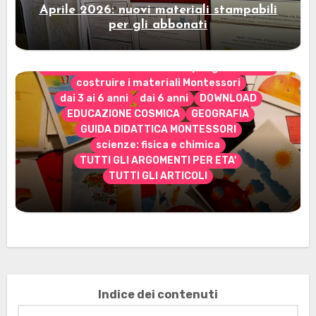
Aprile 2026: nuovi materiali stampabili
per gli abbonati
CONTENUTO ESCLUSIVO solo per gli abbonati
costruire i materiali Montessori
dai 3 ai 6 anni
dai 6 anni
DOWNLOAD
EDUCAZIONE COSMICA
GEOGRAFIA
GUIDA DIDATTICA MONTESSORI
scienze: fisica e chimica
TUTTI GLI ARGOMENTI PER ETA'
TUTTI GLI ARTICOLI
Marzo 2026: nuovi materiali stampabili
per gli abbonati
Indice dei contenuti