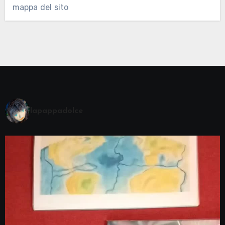
mappa del sito
lapappadolce