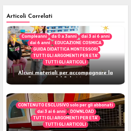
Articoli Correlati
Compleanni
da 0 a 3anni
dai 3 ai 6 anni
dai 6 anni
EDUCAZIONE COSMICA
GUIDA DIDATTICA MONTESSORI
TUTTI GLI ARGOMENTI PER ETA'
TUTTI GLI ARTICOLI
Alcuni materiali per accompagnare la
Cerimonia del Sole Montessori
CONTENUTO ESCLUSIVO solo per gli abbonati
dai 3 ai 6 anni
DOWNLOAD
TUTTI GLI ARGOMENTI PER ETA'
TUTTI GLI ARTICOLI