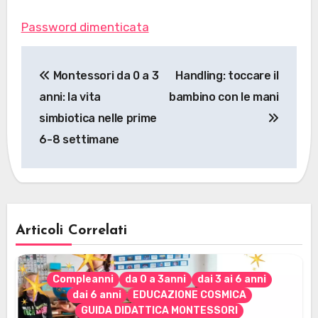
Password dimenticata
Navigazione
Montessori da 0 a 3
Handling: toccare il
articoli
anni: la vita
bambino con le mani
simbiotica nelle prime
6-8 settimane
Articoli Correlati
Compleanni
da 0 a 3anni
dai 3 ai 6 anni
dai 6 anni
EDUCAZIONE COSMICA
GUIDA DIDATTICA MONTESSORI