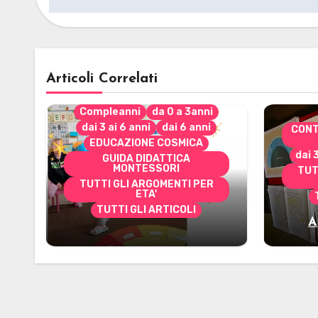
Articoli Correlati
Compleanni
da 0 a 3anni
dai 3 ai 6 anni
dai 6 anni
CONT
EDUCAZIONE COSMICA
dai 
GUIDA DIDATTICA
MONTESSORI
TUT
TUTTI GLI ARGOMENTI PER
ETA'
TUTTI GLI ARTICOLI
A
Alcuni materiali per
mate
accompagnare la
Cerimonia del Sole
Montessori