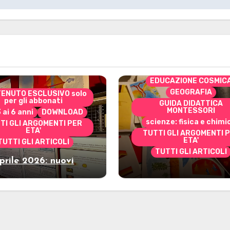
CONTENUTO ESCLUSIVO 
per gli abbonati
costruire i materiali
Montessori
dai 3 ai 6 anni
dai 6 a
DOWNLOAD
EDUCAZIONE COSMIC
GEOGRAFIA
ENUTO ESCLUSIVO solo
per gli abbonati
GUIDA DIDATTICA
MONTESSORI
3 ai 6 anni
DOWNLOAD
scienze: fisica e chimi
TI GLI ARGOMENTI PER
ETA'
TUTTI GLI ARGOMENTI 
ETA'
TUTTI GLI ARTICOLI
TUTTI GLI ARTICOLI
prile 2026: nuovi
Marzo 2026: nuov
riali stampabili per
materiali stampabili
gli abbonati
gli abbonati