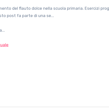
sto post fa parte di una se...
...
uale