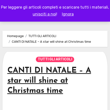
Skip
Per leggere gli articoli completi e scaricare tutti i materiali,
to
LAPAPPADOLCE
unisciti a noi
!
Ignora
content
Homepage
TUTTI GLI ARTICOLI
CANTI DI NATALE – A star will shine at Christmas time
TUTTI GLI ARTICOLI
CANTI DI NATALE – A
star will shine at
Christmas time