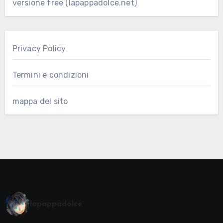
versione free (lapappadolce.net)
Privacy Policy
Termini e condizioni
mappa del sito
lapappadolce