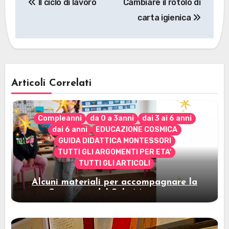
Il ciclo di lavoro
Cambiare il rotolo di
articoli
carta igienica
Articoli Correlati
Compleanni
da 0 a 3anni
dai 3 ai 6 anni
dai 6 anni
EDUCAZIONE COSMICA
GUIDA DIDATTICA MONTESSORI
TUTTI GLI ARGOMENTI PER ETA'
TUTTI GLI ARTICOLI
Alcuni materiali per accompagnare la
Cerimonia del Sole Montessori