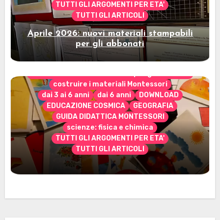
TUTTI GLI ARGOMENTI PER ETA'
TUTTI GLI ARTICOLI
Aprile 2026: nuovi materiali stampabili
per gli abbonati
CONTENUTO ESCLUSIVO solo per gli abbonati
costruire i materiali Montessori
dai 3 ai 6 anni
dai 6 anni
DOWNLOAD
EDUCAZIONE COSMICA
GEOGRAFIA
GUIDA DIDATTICA MONTESSORI
scienze: fisica e chimica
TUTTI GLI ARGOMENTI PER ETA'
TUTTI GLI ARTICOLI
Marzo 2026: nuovi materiali stampabili
per gli abbonati