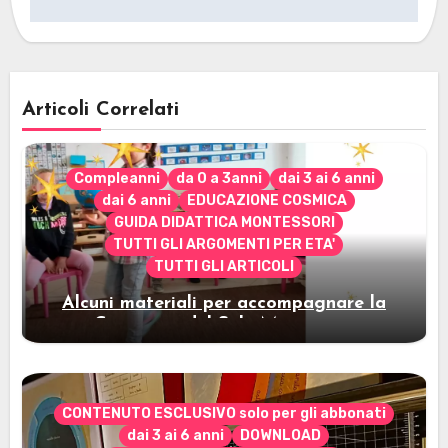
Articoli Correlati
Compleanni
da 0 a 3anni
dai 3 ai 6 anni
dai 6 anni
EDUCAZIONE COSMICA
GUIDA DIDATTICA MONTESSORI
TUTTI GLI ARGOMENTI PER ETA'
TUTTI GLI ARTICOLI
Alcuni materiali per accompagnare la
Cerimonia del Sole Montessori
CONTENUTO ESCLUSIVO solo per gli abbonati
dai 3 ai 6 anni
DOWNLOAD