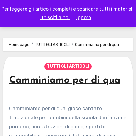
Skip
Per leggere gli articoli completi e scaricare tutti i materiali,
to
LAPAPPADOLCE
unisciti a noi
!
Ignora
content
Homepage
TUTTI GLI ARTICOLI
Camminiamo per di qua
TUTTI GLI ARTICOLI
Camminiamo per di qua
Camminiamo per di qua, gioco cantato
tradizionale per bambini della scuola d'infanzia e
primaria, con istruzioni di gioco, spartito
stampabile e traccia mp3. Istruzioni di gioco I