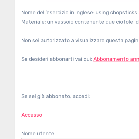
Nome dell’esercizio in inglese: using chopsticks Area: movimenti elementari, trasferimenti Età: dai 2 anni
Materiale: un vassoio contenente due ciotole ide
Non sei autorizzato a visualizzare questa pagina
Se desideri abbonarti vai qui:
Abbonamento ann
Se sei già abbonato, accedi:
Accesso
Nome utente