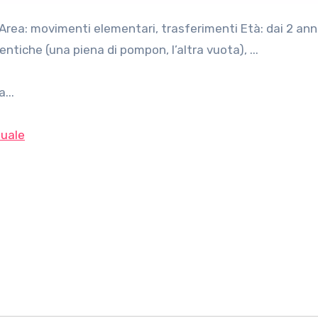
ntiche (una piena di pompon, l’altra vuota), ...
...
uale