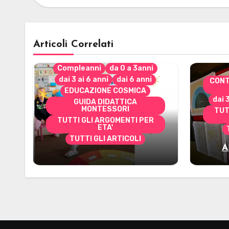
Articoli Correlati
Compleanni
da 0 a 3anni
dai 3 ai 6 anni
dai 6 anni
CONT
EDUCAZIONE COSMICA
dai 
GUIDA DIDATTICA
MONTESSORI
TUT
TUTTI GLI ARGOMENTI PER
ETA'
TUTTI GLI ARTICOLI
A
Alcuni materiali per
mate
accompagnare la
Cerimonia del Sole
Montessori