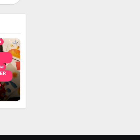
solo
nni
A
ca
PER
i
 per