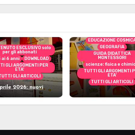
CONTENUTO ESCLUSIVO 
per gli abbonati
costruire i materiali
Montessori
dai 3 ai 6 anni
dai 6 a
DOWNLOAD
EDUCAZIONE COSMIC
GEOGRAFIA
ENUTO ESCLUSIVO solo
per gli abbonati
GUIDA DIDATTICA
MONTESSORI
3 ai 6 anni
DOWNLOAD
scienze: fisica e chimi
TI GLI ARGOMENTI PER
ETA'
TUTTI GLI ARGOMENTI 
ETA'
TUTTI GLI ARTICOLI
TUTTI GLI ARTICOLI
prile 2026: nuovi
Marzo 2026: nuov
riali stampabili per
materiali stampabili
gli abbonati
gli abbonati