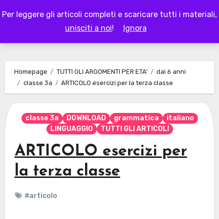
Skip
Per leggere gli articoli completi e scaricare tutti i materiali,
to
LAPAPPADOLCE
unisciti a noi
!
Ignora
content
Homepage
TUTTI GLI ARGOMENTI PER ETA'
dai 6 anni
classe 3a
ARTICOLO esercizi per la terza classe
classe 3a
DOWNLOAD
grammatica
italiano
LINGUAGGIO
TUTTI GLI ARTICOLI
ARTICOLO esercizi per
la terza classe
#articolo