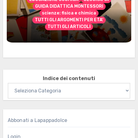
GUIDA DIDATTICA MONTESSORI
scienze: fisica e chimica
TUTTI GLI ARGOMENTI PER ETA'
TUTTI GLI ARTICOLI
Marzo 2026: nuovi materiali stampabili
per gli abbonati
Indice dei contenuti
Abbonati a Lapappadolce
Login