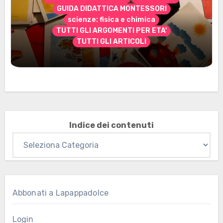
GUIDA DIDATTICA MONTESSORI
scienze: fisica e chimica
TUTTI GLI ARGOMENTI PER ETA'
TUTTI GLI ARTICOLI
Marzo 2026: nuovi materiali stampabili
per gli abbonati
Indice dei contenuti
Abbonati a Lapappadolce
Login