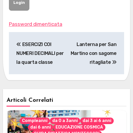
Password dimenticata
Navigazione
ESERCIZI COI
Lanterna per San
articoli
NUMERI DECIMALI per
Martino con sagome
la quarta classe
ritagliate
Articoli Correlati
Compleanni
da 0 a 3anni
dai 3 ai 6 anni
dai 6 anni
EDUCAZIONE COSMICA