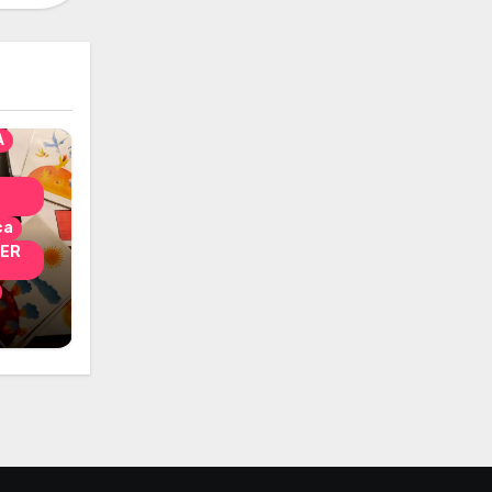
solo
nni
A
ca
PER
i
 per