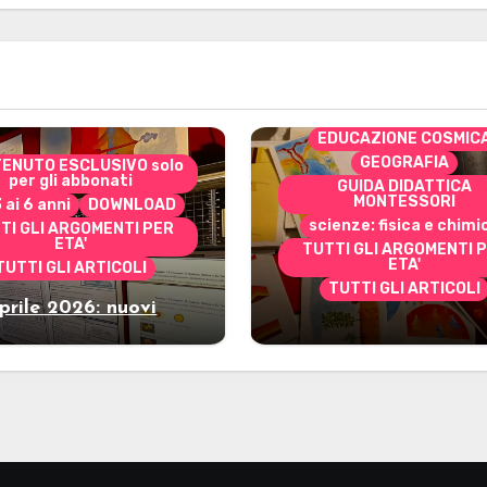
CONTENUTO ESCLUSIVO 
per gli abbonati
costruire i materiali
Montessori
dai 3 ai 6 anni
dai 6 a
DOWNLOAD
EDUCAZIONE COSMIC
GEOGRAFIA
ENUTO ESCLUSIVO solo
per gli abbonati
GUIDA DIDATTICA
MONTESSORI
3 ai 6 anni
DOWNLOAD
scienze: fisica e chimi
TI GLI ARGOMENTI PER
ETA'
TUTTI GLI ARGOMENTI 
ETA'
TUTTI GLI ARTICOLI
TUTTI GLI ARTICOLI
prile 2026: nuovi
Marzo 2026: nuov
riali stampabili per
materiali stampabili
gli abbonati
gli abbonati