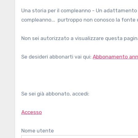
Una storia per il compleanno - Un adattamento (molto alleggerito) di una storia di ispirazione steineriana per il
compleanno... purtroppo non conosco la fonte or
Non sei autorizzato a visualizzare questa pagina
Se desideri abbonarti vai qui:
Abbonamento ann
Se sei già abbonato, accedi:
Accesso
Nome utente