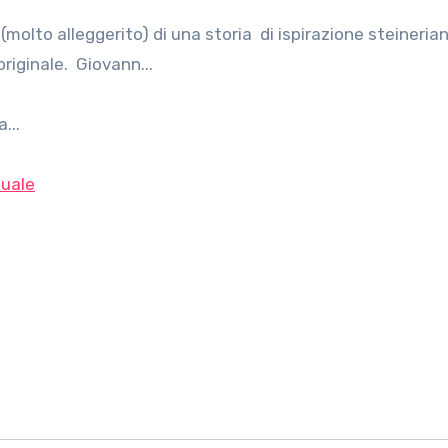
iginale. Giovann...
...
uale