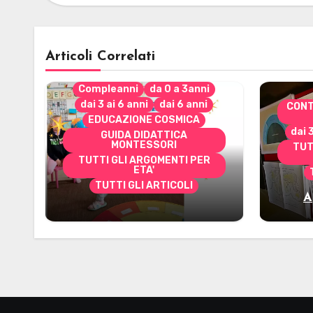
Articoli Correlati
Compleanni
da 0 a 3anni
dai 3 ai 6 anni
dai 6 anni
CONT
EDUCAZIONE COSMICA
dai 
GUIDA DIDATTICA
MONTESSORI
TUT
TUTTI GLI ARGOMENTI PER
ETA'
TUTTI GLI ARTICOLI
A
Alcuni materiali per
mate
accompagnare la
Cerimonia del Sole
Montessori