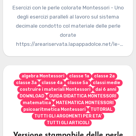
Esercizi con le perle colorate Montessori - Uno
degli esercizi paralleli al lavoro sul sistema
decimale condotto col materiale delle perle
dorate
https://areariservata.lapappadolce.net/le-
perl... Non sei autorizzato a visualizzare questa
pagina...…
algebra Montessori
classe 1a
classe 2a
classe 3a
classe 4a
classe 5a
classi medie
costruire i materiali Montessori
dai 6 anni
DOWNLOAD
GUIDA DIDATTICA MONTESSORI
matematica
MATEMATICA MONTESSORI
psicoaritmetica Montessori
TUTORIAL
TUTTI GLI ARGOMENTI PER ETA'
TUTTI GLI ARTICOLI
Versione stampabile delle perle