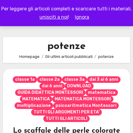
Skip
Per leggere gli articoli completi e scaricare tutti i materiali,
to
LAPAPPADOLCE
unisciti a noi
!
Ignora
content
potenze
Homepage
Gli ultimi articoli pubblicati
potenze
classe 1a
classe 2a
classe 3a
dai 3 ai 6 anni
dai 6 anni
DOWNLOAD
GUIDA DIDATTICA MONTESSORI
matematica
MATEMATICA
MATEMATICA MONTESSORI
moltiplicazione
psicoaritmetica Montessori
TUTTI GLI ARGOMENTI PER ETA'
TUTTI GLI ARTICOLI
Lo scaffale delle perle colorate