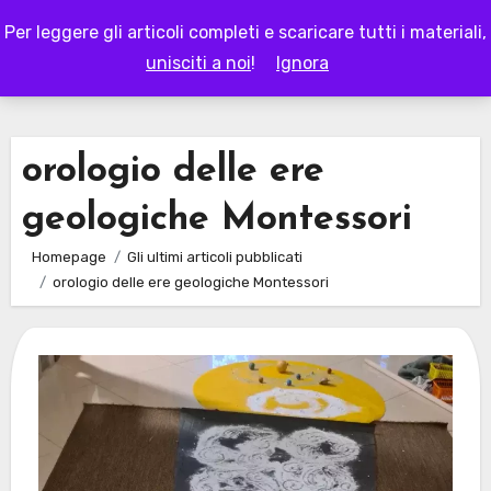
Skip
Per leggere gli articoli completi e scaricare tutti i materiali,
to
LAPAPPADOLCE
unisciti a noi
!
Ignora
content
orologio delle ere
geologiche Montessori
Homepage
Gli ultimi articoli pubblicati
orologio delle ere geologiche Montessori