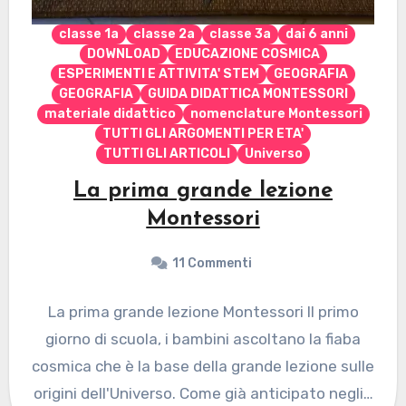
classe 1a
classe 2a
classe 3a
dai 6 anni
DOWNLOAD
EDUCAZIONE COSMICA
ESPERIMENTI E ATTIVITA' STEM
GEOGRAFIA
GEOGRAFIA
GUIDA DIDATTICA MONTESSORI
materiale didattico
nomenclature Montessori
TUTTI GLI ARGOMENTI PER ETA'
TUTTI GLI ARTICOLI
Universo
La prima grande lezione
Montessori
11 Commenti
La prima grande lezione Montessori Il primo
giorno di scuola, i bambini ascoltano la fiaba
cosmica che è la base della grande lezione sulle
origini dell'Universo. Come già anticipato negli…