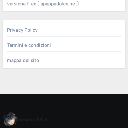
versione free (lapappadolce.net)
Privacy Policy
Termini e condizioni
mappa del sito
lapappadolce