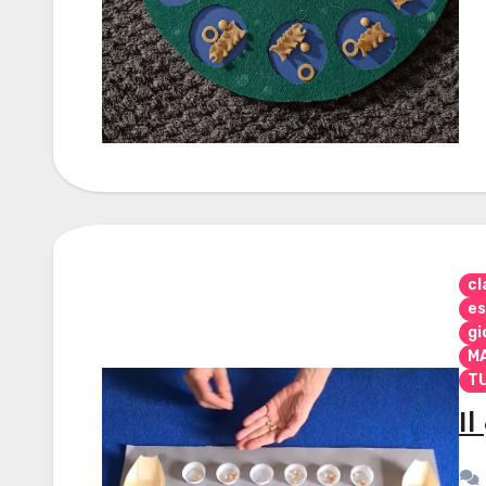
cl
es
gi
M
TU
Il