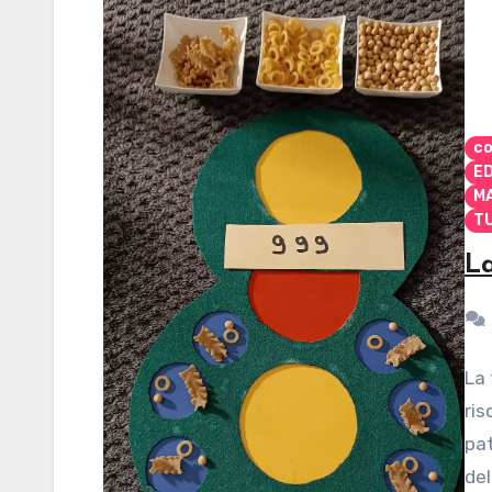
co
E
M
T
L
La 
ris
pat
del