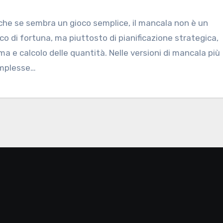
he se sembra un gioco semplice, il mancala non è un
co di fortuna, ma piuttosto di pianificazione strategica,
ma e calcolo delle quantità. Nelle versioni di mancala più
mplesse…