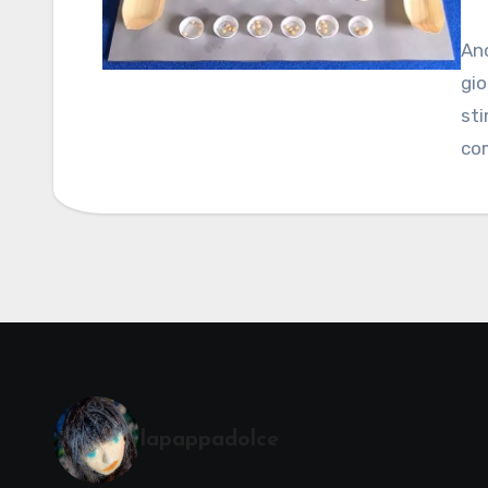
Anc
gio
sti
co
lapappadolce