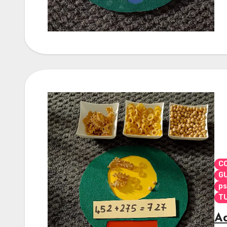
CO
G
ps
TU
Ad