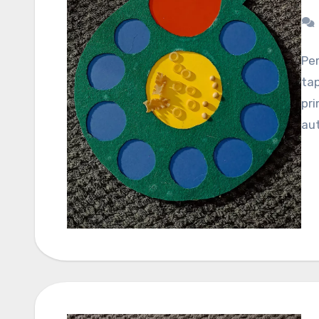
Per
ta
pri
aut