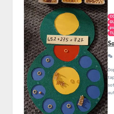
CO
G
ps
TU
So
Dop
tap
sot
aut