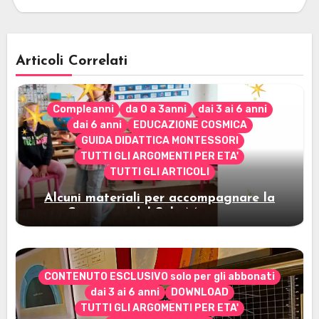
Articoli Correlati
Compleanni
da 0 a 3anni
dai 3 ai 6 anni
dai 6 anni
EDUCAZIONE COSMICA
GUIDA DIDATTICA MONTESSORI
TUTTI GLI ARGOMENTI PER ETA'
TUTTI GLI ARTICOLI
Alcuni materiali per accompagnare la
Cerimonia del Sole Montessori
CONTENUTO ESCLUSIVO solo per gli abbonati
dai 3 ai 6 anni
DOWNLOAD
TUTTI GLI ARGOMENTI PER ETA'