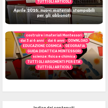
TUTTI GLI ARTICOLI
Aprile 2026: nuovi materiali stampabili
per gli abbonati
CONTENUTO ESCLUSIVO solo per gli abbonati
costruire i materiali Montessori
dai 3 ai 6 anni
dai 6 anni
DOWNLOAD
EDUCAZIONE COSMICA
GEOGRAFIA
GUIDA DIDATTICA MONTESSORI
scienze: fisica e chimica
TUTTI GLI ARGOMENTI PER ETA'
TUTTI GLI ARTICOLI
Marzo 2026: nuovi materiali stampabili
per gli abbonati
Indice dei contenuti