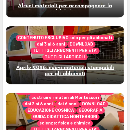
Alcuni materiali per accompagnare la
Cerimonia del Sole Montessori
CONTENUTO ESCLUSIVO solo per gli abbonati
dai 3 ai 6 anni
DOWNLOAD
TUTTI GLI ARGOMENTI PER ETA'
TUTTI GLI ARTICOLI
Aprile 2026: nuovi materiali stampabili
per gli abbonati
CONTENUTO ESCLUSIVO solo per gli abbonati
costruire i materiali Montessori
dai 3 ai 6 anni
dai 6 anni
DOWNLOAD
EDUCAZIONE COSMICA
GEOGRAFIA
GUIDA DIDATTICA MONTESSORI
scienze: fisica e chimica
TUTTI GLI ARGOMENTI PER ETA'