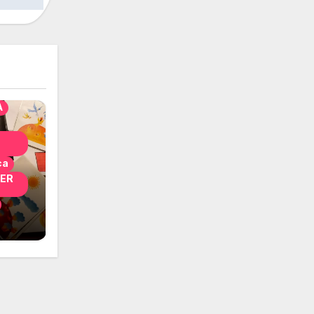
solo
nni
A
ca
PER
i
 per