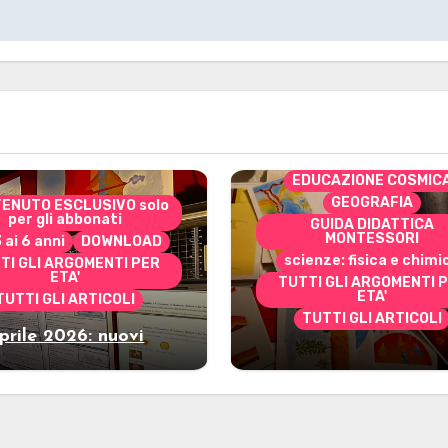
CONTENUTO ESCLUSIVO 
per gli abbonati
costruire i materiali
Montessori
dai 3 ai 6 anni
dai 6 a
DOWNLOAD
EDUCAZIONE COSMIC
GEOGRAFIA
ENUTO ESCLUSIVO solo
per gli abbonati
GUIDA DIDATTICA
MONTESSORI
3 ai 6 anni
DOWNLOAD
scienze: fisica e chimi
TI GLI ARGOMENTI PER
ETA'
TUTTI GLI ARGOMENTI 
ETA'
TUTTI GLI ARTICOLI
TUTTI GLI ARTICOLI
prile 2026: nuovi
Marzo 2026: nuov
riali stampabili per
materiali stampabili
gli abbonati
gli abbonati