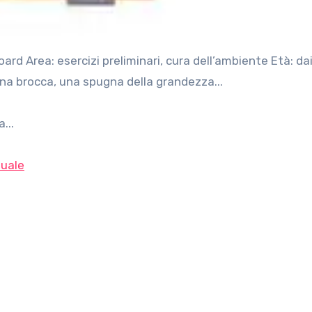
na brocca, una spugna della grandezza...
...
uale