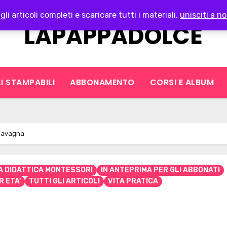
gli articoli completi e scaricare tutti i materiali,
unisciti a no
LAPAPPADOLCE
I STAMPABILI
ABBONAMENTO
CORSI E ALBUM
 lavagna
A DIDATTICA MONTESSORI
IN ANTEPRIMA PER GLI ABBONATI
R ETA'
TUTTI GLI ARTICOLI
VITA PRATICA