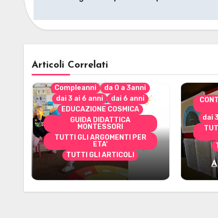
articoli
Articoli Correlati
Compleanni
da 0 a 3anni
dai 3 ai 6 anni
dai 6 anni
CONT
EDUCAZIONE COSMICA
dai 
GUIDA DIDATTICA
MONTESSORI
TUT
TUTTI GLI ARGOMENTI PER
ETA'
TUTTI GLI ARTICOLI
A
Alcuni materiali per
mate
accompagnare la
Cerimonia del Sole
Montessori