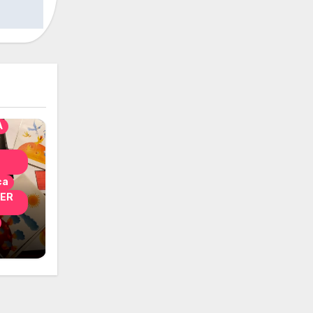
solo
nni
A
ca
PER
i
 per