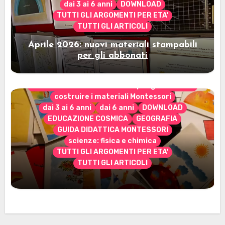
dai 3 ai 6 anni
DOWNLOAD
TUTTI GLI ARGOMENTI PER ETA'
TUTTI GLI ARTICOLI
Aprile 2026: nuovi materiali stampabili
per gli abbonati
CONTENUTO ESCLUSIVO solo per gli abbonati
costruire i materiali Montessori
dai 3 ai 6 anni
dai 6 anni
DOWNLOAD
EDUCAZIONE COSMICA
GEOGRAFIA
GUIDA DIDATTICA MONTESSORI
scienze: fisica e chimica
TUTTI GLI ARGOMENTI PER ETA'
TUTTI GLI ARTICOLI
Marzo 2026: nuovi materiali stampabili
per gli abbonati