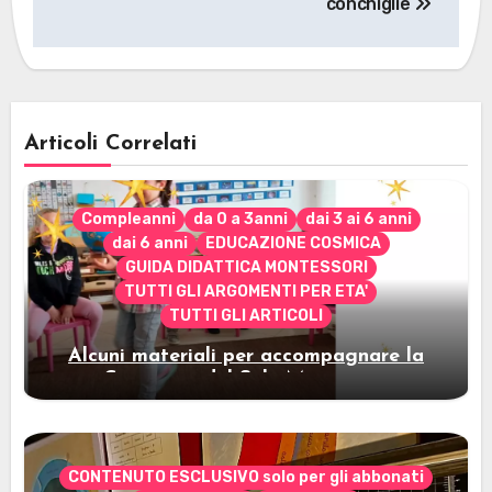
conchiglie
Articoli Correlati
Compleanni
da 0 a 3anni
dai 3 ai 6 anni
dai 6 anni
EDUCAZIONE COSMICA
GUIDA DIDATTICA MONTESSORI
TUTTI GLI ARGOMENTI PER ETA'
TUTTI GLI ARTICOLI
Alcuni materiali per accompagnare la
Cerimonia del Sole Montessori
CONTENUTO ESCLUSIVO solo per gli abbonati