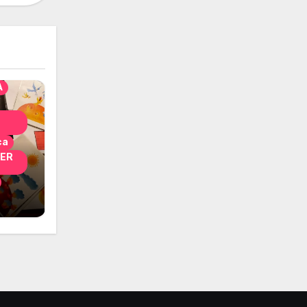
solo
nni
A
ca
PER
i
 per