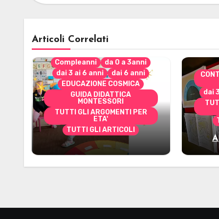
Articoli Correlati
Compleanni
da 0 a 3anni
dai 3 ai 6 anni
dai 6 anni
CONT
EDUCAZIONE COSMICA
dai 
GUIDA DIDATTICA
MONTESSORI
TUT
TUTTI GLI ARGOMENTI PER
ETA'
TUTTI GLI ARTICOLI
A
Alcuni materiali per
mate
accompagnare la
Cerimonia del Sole
Montessori