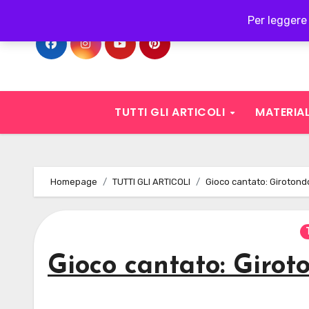
Skip
Per leggere 
to
content
TUTTI GLI ARTICOLI
MATERIAL
Homepage
TUTTI GLI ARTICOLI
Gioco cantato: Girotondo
Gioco cantato: Girot