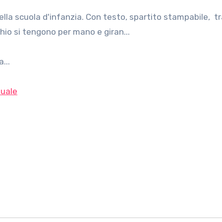
rchio si tengono per mano e giran...
...
uale