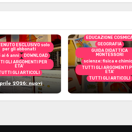
CONTENUTO ESCLUSIVO 
per gli abbonati
costruire i materiali
Montessori
dai 3 ai 6 anni
dai 6 a
DOWNLOAD
EDUCAZIONE COSMIC
GEOGRAFIA
ENUTO ESCLUSIVO solo
per gli abbonati
GUIDA DIDATTICA
MONTESSORI
3 ai 6 anni
DOWNLOAD
scienze: fisica e chimi
TI GLI ARGOMENTI PER
ETA'
TUTTI GLI ARGOMENTI 
ETA'
TUTTI GLI ARTICOLI
TUTTI GLI ARTICOLI
prile 2026: nuovi
Marzo 2026: nuov
riali stampabili per
materiali stampabili
gli abbonati
gli abbonati